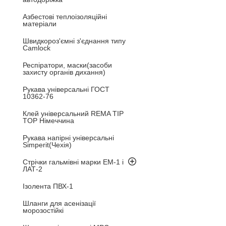
Азбестові теплоізоляційні
матеріали
Швидкороз'ємні з'єднання типу
Camlock
Респіратори, маски(засоби
захисту органів дихання)
Рукава універсальні ГОСТ
10362-76
Клей універсальний REMA TIP
TOP Німеччина
Рукава напірні універсальні
Simperit(Чехія)
Стрічки гальмівні марки ЕМ-1 і
ЛАТ-2
Ізолента ПВХ-1
Шланги для асенізації
морозостійкі