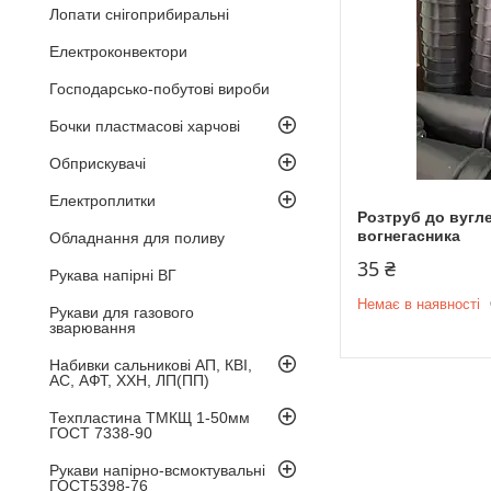
Лопати снігоприбиральні
Електроконвектори
Господарсько-побутові вироби
Бочки пластмасові харчові
Обприскувачі
Електроплитки
Розтруб до вугл
вогнегасника
Обладнання для поливу
35 ₴
Рукава напірні ВГ
Немає в наявності
Рукави для газового
зварювання
Набивки сальникові АП, КВІ,
АС, АФТ, ХХН, ЛП(ПП)
Техпластина ТМКЩ 1-50мм
ГОСТ 7338-90
Рукави напірно-всмоктувальні
ГОСТ5398-76