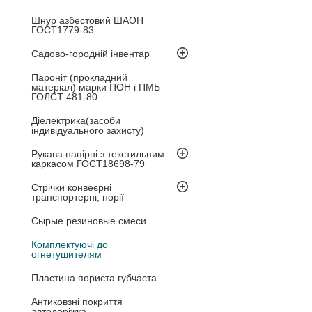
Шнур азбестовий ШАОН
ГОСТ1779-83
Садово-городній інвентар
Пароніт (прокладний
матеріал) марки ПОН і ПМБ
ГОЛСТ 481-80
Діелектрика(засоби
індивідуального захисту)
Рукава напірні з текстильним
каркасом ГОСТ18698-79
Стрічки конвеєрні
транспортерні, норії
Сырые резиновые смеси
Комплектуючі до
огнетушителям
Пластина пориста губчаста
Антиковзні покриття
автодоріжка