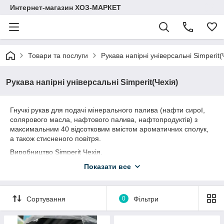
Интернет-магазин ХОЗ-МАРКЕТ
Товари та послуги
Рукава напірні універсальні Simperit(
Рукава напірні універсальні Simperit(Чехія)
Гнучкі рукав для подачі мінерального палива (нафти сирої,
солярового масла, нафтового палива, нафтопродуктів) з
максимальним 40 відсотковим вмістом ароматичних сполук,
а також стисненого повітря.
Виробництво Simperit Чехія.
РУКАВ НАПІРНИЙ МБС 10Х3,5-1.0 50М ГЛАДКИЙ (TUC 10
Показати все
SIMPLEX )
РУКАВ НАПІРНИЙ МБС 12Х3,5-1.0 50М ГЛАДКИЙ (TUC 10
SIMPLEX )
Сортування
0
Фільтри
РУКАВ НАПІРНИЙ МБС 13Х3,5-1.0 50М ГЛАДКИЙ (TUC 10
SIMPLEX )