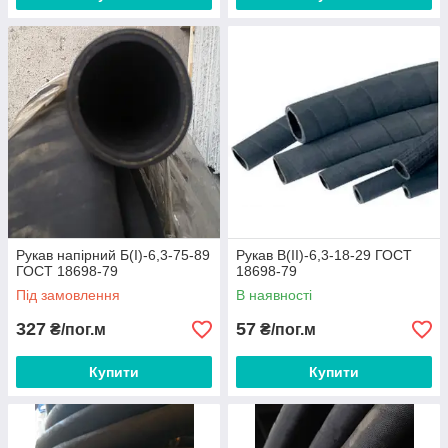
Рукав напірний Б(I)-6,3-75-89
Рукав В(II)-6,3-18-29 ГОСТ
ГОСТ 18698-79
18698-79
Під замовлення
В наявності
327
57
₴/пог.м
₴/пог.м
Купити
Купити