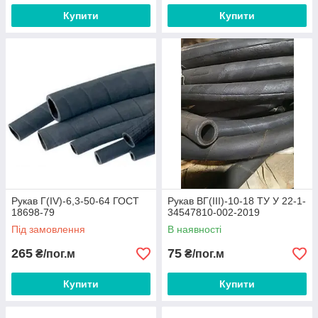
Купити
Купити
Рукав Г(IV)-6,3-50-64 ГОСТ
Рукав ВГ(III)-10-18 ТУ У 22-1-
18698-79
34547810-002-2019
Під замовлення
В наявності
265
75
₴/пог.м
₴/пог.м
Купити
Купити