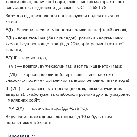
тиском рідин, насиченої пари, газів і сипких матеріалів, що
випускаються відповідно до вимог ГОСТ 18698-79.
Залежно від призначення напірні рукави поділяються на
класи:
Б(I)
- бензини, гасини, мінеральні оливи на нафтовій основі;
В(II)
- вода технічна (без присадок), розчини неорганічних
кислот і лугової концентрації до 20%, крім розчинів азотної
кислоти;
ВГ(III)
- гаряча вода;
Г (VI) — повітря, вуглекислий газ, азот та інші інетрні гази;
П(VII) — харчові речовини (спирт, вино, пиво, молоко,
слабокислі розчини органічних та інших речовин, питна вода);
Ш (VIII) — абразивні матеріали (пісок від піскоструминних
апаратів), слаболужні та слабокислі розчини для штукатурних
і малярних робіт;
ПАР-2(X) — насичена пара (до +175 °C).
Вирушаємо накладним платежом від 10 м будь-яким
перевізником в Україні.
Приховати