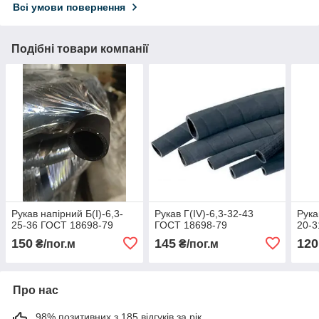
Всі умови повернення
Подібні товари компанії
Рукав напірний Б(I)-6,3-
Рукав Г(IV)-6,3-32-43
Рука
25-36 ГОСТ 18698-79
ГОСТ 18698-79
20-3
150
145
120
₴/пог.м
₴/пог.м
Про нас
98% позитивних з 185 відгуків за рік