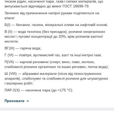
тиском рідин, насиченої пари, газів і сипких матеріалів, що
випускаються відповідно до вимог ГОСТ 18698-79.
Залежно від призначення напірні рукави поділяються на
класи:
Б(I) — бензини, гасини, мінеральні оливи на нафтовій основі;
В (II) — вода технічна (без присадок), розчини неорганічних
кислот і лугової концентрації до 20%, крім розчинів азотної
кислоти;
ВГ(III) — гаряча вода;
Г (VI) — повітря, вуглекислий газ, азот та інші інетрні гази;
П(VII) — харчові речовини (спирт, вино, пиво, молоко,
слабокислі розчини органічних та інших речовин, питна вода);
Ш (VIII) — абразивні матеріали (пісок від піскоструминних
апаратів), слаболужні та слабокислі розчини для штукатурних
і малярних робіт;
ПАР-2(X) — насичена пара (до +175 °C).
Приховати