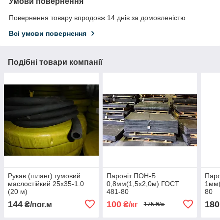
Умови повернення
Повернення товару впродовж 14 днів за домовленістю
Всі умови повернення
Подібні товари компанії
Рукав (шланг) гумовий
Пароніт ПОН-Б
Паро
маслостійкий 25х35-1.0
0,8мм(1,5х2,0м) ГОСТ
1мм(
(20 м)
481-80
80
144
100
180
₴/пог.м
₴/кг
175 ₴/кг