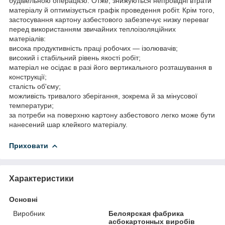
будівельною операцією. Отже, знижуються непровідні втрати
матеріалу й оптимізується графік проведення робіт. Крім того,
застосування картону азбестового забезпечує низку переваг
перед використанням звичайних теплоізоляційних
матеріалів:
висока продуктивність праці робочих — ізолювачів;
високий і стабільний рівень якості робіт;
матеріал не осідає в разі його вертикального розташування в
конструкції;
сталість об'єму;
можливість тривалого зберігання, зокрема й за мінусової
температури;
за потреби на поверхню картону азбестового легко може бути
нанесений шар клейкого матеріалу.
Приховати
Характеристики
Основні
Виробник
Белоярская фабрика
асбокартонных виробів