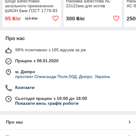
Шнур азбестовий
Набивка азбестова АС
Наби
загального призначення
22х22мм для котлів
АС 8
ШАОН 6мм ГОСТ 1779-83
95
300
250
₴/кг
₴/кг
115 ₴/кг
Про нас
98% позитивних з 185 відгуків за рік
Працює з 08.01.2020
м. Дніпро
проспект Олександа Поля,50Д, Дніпро, Україна
Контакти
Сьогодні працює з 10:00 до 18:00
Показати весь графік роботи
Про нас