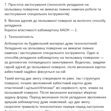
7. Простота застосування (технологія укладання на
ізольовану поверхню не вимагає певних навичок роботи та
застосування спеціальних інструментів).
8. Висока адгезія до ізольованої поверхні за вологого способу
укладання.
Корисні властивості азбоккартону КАОН — 1:
1. Технологічність
Асбокартон як будівельний матеріал дуже технологічний.
Укладання на ізольовану поверхню не вимагає певних
навичок і застосування спеціального інструмента. Один зі
способів укладання азбоккартону на ізольовану поверхню —
за допомогою попереднього замочування. Водночас, завдяки
гарній адгезії до ізольованої поверхні, після висихання картон
азбестовий надійно фіксується на ній.
Такий метод дає змогу створювати як рівні, так і структурні
поверхні, позаяк зволожений азбестовий картон дуже
пластичний і щільно/обтискає/" всі нерівності, кути, злами на
ізольованій поверхні. Після висихання матеріал зберігає
задану форму. Період висихання після укладання зволожених
аркушів азбоккартону дуже невеликий, що дає змогу
скоротити тривалість технологічних перерв перед наступною