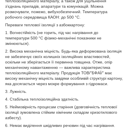
теплоізоляційного матеріалу, а також для ущільнення
з'єднань приладів, апаратури та комунікацій. Можна
розмочувати, пожежо, вибухобезпечний. Температура
робочого середовища КАОН: до 500 °C.
Переваги теплової ізоляції з азбоккартону:
1. Вогнестійкість (не горить, під час нагрівання до
температури 500 °C фізико-механічні показники не
змінюються).
2. Висока механічна міцність. Будь-яка деформована ізоляція
не забезпечує своїх колишніх ізоляційних властивостей,
оскільки не зберігається її первинна товщина. Отже, опір
механічному навантаженню — важлива характеристика
теплоізоляційного матеріалу. Продукція ТОВ/"БФАЇ/" має
високу механічну міцність завдяки особливій структурі картону,
яка досягається через мокре формування з гідромаси.
3. Лужність.
4. Стабільна теплоізоляційна здатність.
5. Неймовірність процесам старіння (довговічність теплової
ізоляції зумовлена стійким хімічним складом хризотилового
азбесту).
6. Немає виділення шкідливих речовин під час нагрівання.