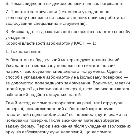
6. Немає виділення шкідливих речовин під час нагрівання.
7. Простота застосування (технологія укладання на
ізольовану поверхню не вимагає певних навичок роботи та
застосування спеціальних інструментів).
8. Висока адгезія до ізольованої поверхні за вологого способу
укладання.
Корисні властивості азбоккартону КАОН — 1:
1. Технологічність
Асбокартон як будівельний матеріал дуже технологічний.
Укладання на ізольовану поверхню не вимагає певних
навичок і застосування спеціального інструмента. Один зі
способів укладання азбоккартону на ізольовану поверхню —
за допомогою попереднього замочування. Водночас, завдяки
гарній адгезії до ізольованої поверхні, після висихання картон
азбестовий надійно фіксується на ній.
Такий метод дає змогу створювати як рівні, так і структурні
поверхні, позаяк зволожений азбестовий картон дуже
пластичний і щільно/обтискає/" всі нерівності, кути, злами на
ізольованій поверхні. Після висихання матеріал зберігає
задану форму. Період висихання після укладання зволожених
аркушів азбоккартону дуже невеликий, що дає змогу