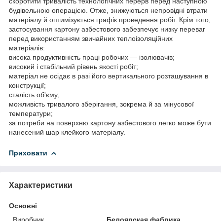
скоротити тривалість технологічних перерв перед наступною
будівельною операцією. Отже, знижуються непровідні втрати
матеріалу й оптимізується графік проведення робіт. Крім того,
застосування картону азбестового забезпечує низку переваг
перед використанням звичайних теплоізоляційних
матеріалів:
висока продуктивність праці робочих — ізолювачів;
високий і стабільний рівень якості робіт;
матеріал не осідає в разі його вертикального розташування в
конструкції;
сталість об'єму;
можливість тривалого зберігання, зокрема й за мінусової
температури;
за потреби на поверхню картону азбестового легко може бути
нанесений шар клейкого матеріалу.
Приховати
Характеристики
Основні
Виробник
Белоярская фабрика