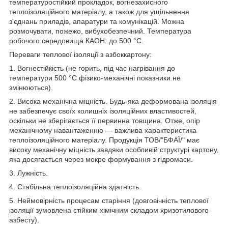
температуростійкий прокладок, вогнезахисного
теплоізоляційного матеріалу, а також для ущільнення
з'єднань приладів, апаратури та комунікацій. Можна
розмочувати, пожежо, вибухобезпечний. Температура
робочого середовища КАОН: до 500 °C.
Переваги теплової ізоляції з азбоккартону:
1. Вогнестійкість (не горить, під час нагрівання до
температури 500 °C фізико-механічні показники не
змінюються).
2. Висока механічна міцність. Будь-яка деформована ізоляція
не забезпечує своїх колишніх ізоляційних властивостей,
оскільки не зберігається її первинна товщина. Отже, опір
механічному навантаженню — важлива характеристика
теплоізоляційного матеріалу. Продукція ТОВ/"БФАЇ/" має
високу механічну міцність завдяки особливій структурі картону,
яка досягається через мокре формування з гідромаси.
3. Лужність.
4. Стабільна теплоізоляційна здатність.
5. Неймовірність процесам старіння (довговічність теплової
ізоляції зумовлена стійким хімічним складом хризотилового
азбесту).