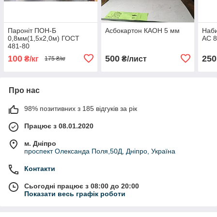
Пароніт ПОН-Б
Асбокартон КАОН 5 мм
Наби
0,8мм(1,5х2,0м) ГОСТ
АС 8
481-80
100
500
250
₴/кг
₴/лист
175 ₴/кг
Про нас
98% позитивних з 185 відгуків за рік
Працює з 08.01.2020
м. Дніпро
проспект Олександа Поля,50Д, Дніпро, Україна
Контакти
Сьогодні працює з 08:00 до 20:00
Показати весь графік роботи