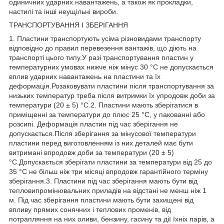
одиничних ударних навантажень, а також як прокладки,
настилі та інші неущільні вироби.
ТРАНСПОРТУВАННЯ І ЗБЕРІГАННЯ
1. Пластини транспортують усіма різновидами транспорту
відповідно до правил перевезення вантажів, що діють на
транспорті цього типу.У разі транспортування пластин у
температурних умовах нижче ніж мінус 30 °C не допускається
вплив ударних навантажень на пластини та їх
деформація.Розаковувати пластини після транспортування за
низьких температур треба після витримки їх упродовж доби за
температури (20 ± 5) °С.2. Пластини мають зберігатися в
приміщенні за температури до плюс 25 °C, у пакованні або
розсипі. Деформація пластин під час зберігання не
допускається.Після зберігання за мінусової температури
пластини перед виготовленням із них деталей має бути
витримані впродовж доби за температури (20 ± 5)
°C.Допускається зберігати пластини за температури від 25 до
35 °C не більш ніж три місяці впродовж гарантійного терміну
зберігання.3. Пластини під час зберігання мають бути від
тепловипромінювальних приладів на відстані не менш ніж 1
м. Під час зберігання пластини мають бути захищені від
впливу прямих сонячних і теплових променів, від
потрапляння на них оливи, бензину, гасину та дії їхніх парів, а