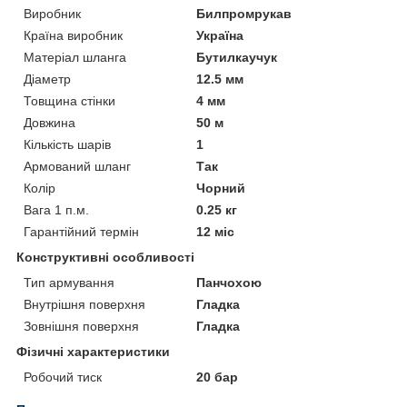
Виробник
Билпромрукав
Країна виробник
Україна
Матеріал шланга
Бутилкаучук
Діаметр
12.5 мм
Товщина стінки
4 мм
Довжина
50 м
Кількість шарів
1
Армований шланг
Так
Колір
Чорний
Вага 1 п.м.
0.25 кг
Гарантійний термін
12 міс
Конструктивні особливості
Тип армування
Панчохою
Внутрішня поверхня
Гладка
Зовнішня поверхня
Гладка
Фізичні характеристики
Робочий тиск
20 бар