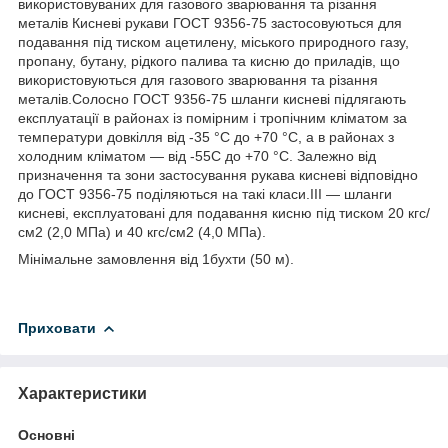
використовуваних для газового зварювання та різання
металів Кисневі рукави ГОСТ 9356-75 застосовуються для
подавання під тиском ацетилену, міського природного газу,
пропану, бутану, рідкого палива та кисню до приладів, що
використовуються для газового зварювання та різання
металів.Солосно ГОСТ 9356-75 шланги кисневі підлягають
експлуатації в районах із помірним і тропічним кліматом за
температури довкілля від -35 °C до +70 °C, а в районах з
холодним кліматом — від -55С до +70 °C. Залежно від
призначення та зони застосування рукава кисневі відповідно
до ГОСТ 9356-75 поділяються на такі класи.III — шланги
кисневі, експлуатовані для подавання кисню під тиском 20 кгс/
см2 (2,0 МПа) и 40 кгс/см2 (4,0 МПа).
Мінімальне замовлення від 1бухти (50 м).
Приховати
Характеристики
Основні