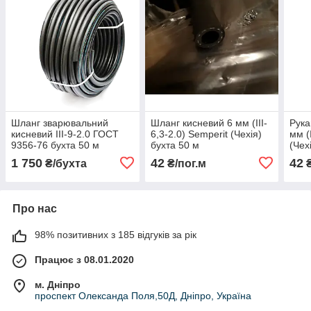
Шланг зварювальний
Шланг кисневий 6 мм (III-
Рука
кисневий III-9-2.0 ГОСТ
6,3-2.0) Semperit (Чехія)
мм (
9356-76 бухта 50 м
бухта 50 м
(Чех
1 750
42
42
₴/бухта
₴/пог.м
₴
Про нас
98% позитивних з 185 відгуків за рік
Працює з 08.01.2020
м. Дніпро
проспект Олександа Поля,50Д, Дніпро, Україна