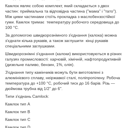
Камлок являє собою комплект, який складається з двох
частин: приймальна та відповідна частина ("мама" і "тато").
Між цими частинами стоїть прокладка з маслобензостійкої
гуми. Камлок тримає температуру робочого середовища до
100 °C.
За допомогою швидкорознімного з'єднання (калока) можна
з'єднати кілька рукавів, а також заглушити кінці рукавів
спеціальними заглушками.
Швидкорознімні з'єднання (калоки) використовуються в різних
галузях промисловості: харчовій, хімічній, нафтопродуктивній
(дизельне паливо, бензин, 1%, олія).
З'єднання типу камінчиків можуть бути виготовлені з
алюмінієвого сплаву, неіржавкої сталі, поліпропілену. Робоча
температура до +100 °C, робочий тиск до 16 барів. Різь —
дюймова трубна від 1/2" до 6".
Типи з'єднань Camlock:
Камлок тип A
Камлок тип B
Камлок тип C
Камлок тип D