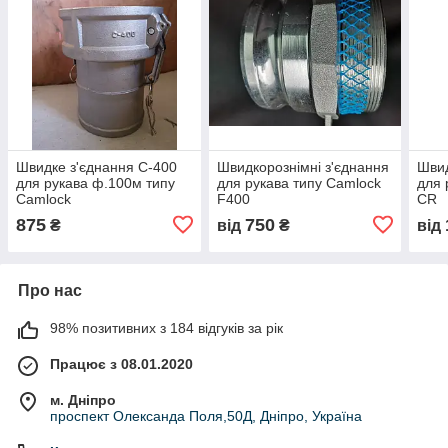
Швидке з'єднання С-400
Швидкорознімні з'єднання
Швид
для рукава ф.100м типу
для рукава типу Camlock
для 
Camlock
F400
CR
875
750
₴
від
₴
від
Про нас
98% позитивних з 184 відгуків за рік
Працює з 08.01.2020
м. Дніпро
проспект Олександа Поля,50Д, Дніпро, Україна