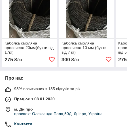
Каболка смоляна
Каболка смоляна
Кабо
просочена 20мм(бухти від
просочена 10 мм (бухти
прос
17кг)
від 7 кг)
від 5
275
300
275
₴/кг
₴/кг
Про нас
98% позитивних з 185 відгуків за рік
Працює з 08.01.2020
м. Дніпро
проспект Олександа Поля,50Д, Дніпро, Україна
Контакти