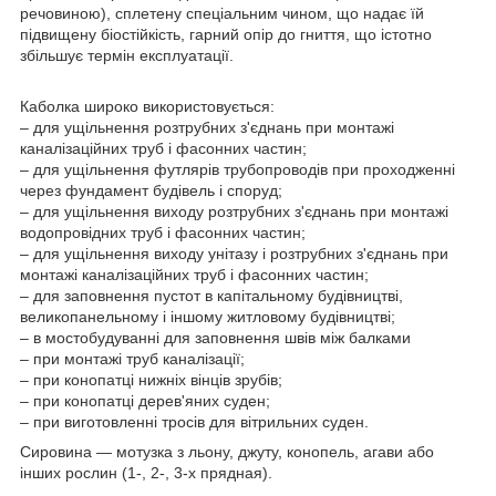
речовиною), сплетену спеціальним чином, що надає їй
підвищену біостійкість, гарний опір до гниття, що істотно
збільшує термін експлуатації.
Каболка широко використовується:
– для ущільнення розтрубних з'єднань при монтажі
каналізаційних труб і фасонних частин;
– для ущільнення футлярів трубопроводів при проходженні
через фундамент будівель і споруд;
– для ущільнення виходу розтрубних з'єднань при монтажі
водопровідних труб і фасонних частин;
– для ущільнення виходу унітазу і розтрубних з'єднань при
монтажі каналізаційних труб і фасонних частин;
– для заповнення пустот в капітальному будівництві,
великопанельному і іншому житловому будівництві;
– в мостобудуванні для заповнення швів між балками
– при монтажі труб каналізації;
– при конопатці нижніх вінців зрубів;
– при конопатці дерев'яних суден;
– при виготовленні тросів для вітрильних суден.
Сировина — мотузка з льону, джуту, конопель, агави або
інших рослин (1-, 2-, 3-х прядная).