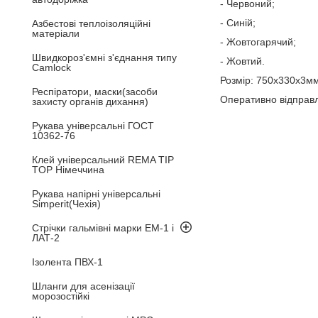
- Червоний;
- Синій;
Азбестові теплоізоляційні
матеріали
- Жовтогарячий;
Швидкороз'ємні з'єднання типу
- Жовтий.
Camlock
Розмір: 750х330х3м
Респіратори, маски(засоби
Оперативно відправл
захисту органів дихання)
Рукава універсальні ГОСТ
10362-76
Клей універсальний REMA TIP
TOP Німеччина
Рукава напірні універсальні
Simperit(Чехія)
Стрічки гальмівні марки ЕМ-1 і
ЛАТ-2
Ізолента ПВХ-1
Шланги для асенізації
морозостійкі