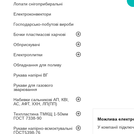
Лопати снігоприбиральні
Електроконвектори
Господарсько-побутові вироби
Бочки пластмасові харчові
Обприскувачі
Електроплитки
Обладнання для поливу
Рукава напірні ВГ
Рукави для газового
зварювання
Набивки сальникові АП, КВІ,
АС, АФТ, ХХН, ЛП(ПП)
Техпластина ТМКЩ 1-50мм
ГОСТ 7338-90
У компанії підклю
Рукави напірно-всмоктувальні
ГОСТ5398-76