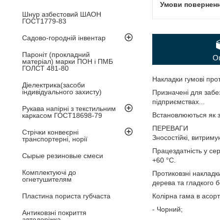
Шнур азбестовий ШАОН
ГОСТ1779-83
Садово-городній інвентар
Пароніт (прокладний
О
матеріал) марки ПОН і ПМБ
ГОЛСТ 481-80
Накладки гумові прот
Діелектрика(засоби
індивідуального захисту)
Призначені для забе
підприємствах...
Рукава напірні з текстильним
Встановлюються як зо
каркасом ГОСТ18698-79
ПЕРЕВАГИ
Стрічки конвеєрні
Зносостійкі, витриму
транспортерні, норії
Працездатність у сер
Сырые резиновые смеси
+60 °C.
Комплектуючі до
Протиковзні накладк
огнетушителям
дерева та гладкого б
Пластина пориста губчаста
Колірна гама в асорт
- Чорний;
Антиковзні покриття
автодоріжка