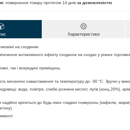
повернення товару протягом 14 днів
за домовленістю
пис
Характеристики
иковзні на сходинки.
зпечення антиковзного ефекту сходинок на сходах у різних торгових
вні, так і всередині приміщень.
ють механічні навантаження та температуру до -30 °C. Зручні у вико
едовищі: вода, повітря, слабкі розчини кислот, лугів (конц.20%), крім
и надійно кріпиться до будь-яких гладких поверхонь (кафелю, марму
етону).
именті: