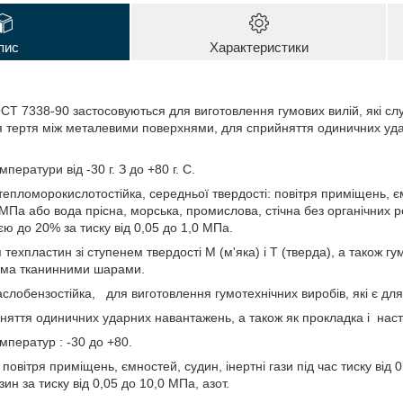
пис
Характеристики
ОСТ 7338-90 застосовуються для виготовлення гумових вилій, які с
ня тертя між металевими поверхнями, для сприйняття одиничних уда
ператури від -30 г. З до +80 г. С.
ломорокислотостійка, середньої твердості: повітря приміщень, ємно
4 МПа або вода прісна, морська, промислова, стічна без органічних 
єю до 20% за тиску від 0,05 до 1,0 МПа.
техпластин зі ступенем твердості М (м'яка) і Т (тверда), а також
кома тканинними шарами.
лобензостійка, для виготовлення гумотехнічних виробів, які є 
няття одиничних ударних навантажень, а також як прокладка і наст
мператур : -30 до +80.
повітря приміщень, ємностей, судин, інертні гази під час тиску ві
ин за тиску від 0,05 до 10,0 МПа, азот.