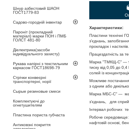
Шнур азбестовий ШАОН
ГОСТ1779-83
О
Садово-городній інвентар
Характеристики:
Пароніт (прокладний
Пластини технічні Г
матеріал) марки ПОН і ПМБ
ГОЛСТ 481-80
з'єднань, запобіган
прокладок і настилів.
Діелектрика(засоби
індивідуального захисту)
Працездатність за тем
Марка "ТМКЩ-С" — теп
Рукава напірні з текстильним
тиску від 0,05 до 0,
каркасом ГОСТ18698-79
солей із концентраці
Стрічки конвеєрні
Можливе постачання 
транспортерні, норії
з одним або декіль
Сырые резиновые смеси
Марка МБС-С" — мас
Комплектуючі до
з'єднань, для сприй
огнетушителям
Інтервал робочих те
Пластина пориста губчаста
Робоче середовище: 
нафтовій основі, бенз
Антиковзні покриття
автодоріжка