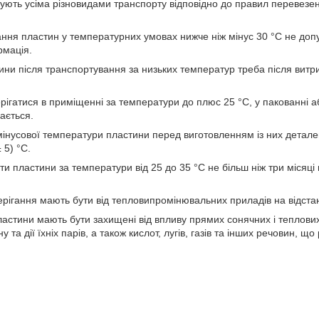
ють усіма різновидами транспорту відповідно до правил перевезенн
ання пластин у температурних умовах нижче ніж мінус 30 °C не доп
рмація.
ини після транспортування за низьких температур треба після витр
ігатися в приміщенні за температури до плюс 25 °C, у пакованні а
ається.
 мінусової температури пластини перед виготовленням із них детал
 5) °C.
ти пластини за температури від 25 до 35 °C не більш ніж три місяці
ерігання мають бути від тепловипромінювальних приладів на відстан
пластини мають бути захищені від впливу прямих сонячних і теплови
у та дії їхніх парів, а також кислот, лугів, газів та інших речовин, щ