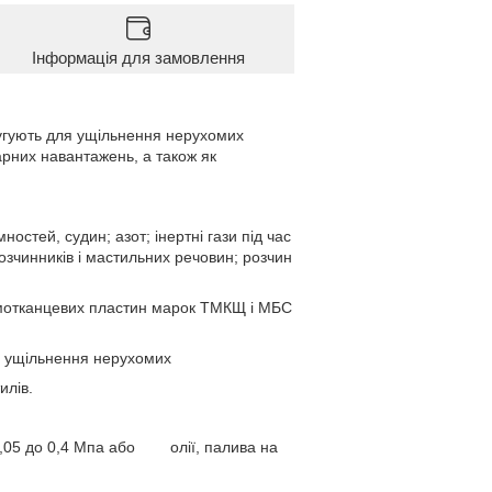
Інформація для замовлення
лугують для ущільнення нерухомих
рних навантажень, а також як
стей, судин; азот; інертні гази під час
розчинників і мастильних речовин; розчин
 гумотканцевих пластин марок ТМКЩ і МБС
для ущільнення нерухомих
илів.
д 0,05 до 0,4 Мпа або олії, палива на