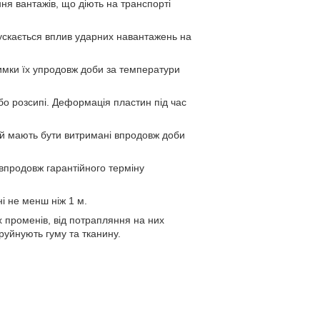
я вантажів, що діють на транспорті
ускається вплив ударних навантажень на
имки їх упродовж доби за температури
бо розсипі. Деформація пластин під час
ей мають бути витримані впродовж доби
 впродовж гарантійного терміну
і не менш ніж 1 м.
х променів, від потрапляння на них
о руйнують гуму та тканину.