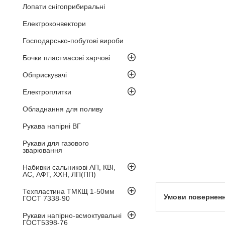
Лопати снігоприбиральні
Електроконвектори
Господарсько-побутові вироби
Бочки пластмасові харчові
Обприскувачі
Електроплитки
Обладнання для поливу
Рукава напірні ВГ
Рукави для газового
зварювання
Набивки сальникові АП, КВІ,
АС, АФТ, ХХН, ЛП(ПП)
Техпластина ТМКЩ 1-50мм
ГОСТ 7338-90
Рукави напірно-всмоктувальні
ГОСТ5398-76