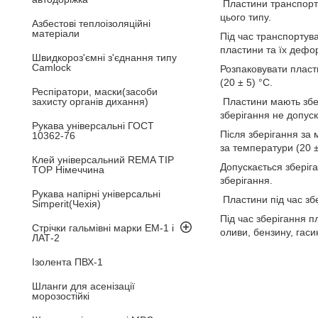
Пластини транспорту
цього типу.
Азбестові теплоізоляційні
матеріали
Під час транспортув
пластини та їх дефо
Швидкороз'ємні з'єднання типу
Camlock
Розпаковувати пласт
(20 ± 5) °C.
Респіратори, маски(засоби
захисту органів дихання)
Пластини мають збер
зберігання не допуск
Рукава універсальні ГОСТ
Після зберігання за
10362-76
за температури (20 ±
Клей універсальний REMA TIP
Допускається зберіга
TOP Німеччина
зберігання.
Рукава напірні універсальні
Пластини під час зб
Simperit(Чехія)
Під час зберігання 
Стрічки гальмівні марки ЕМ-1 і
оливи, бензину, гасин
ЛАТ-2
Ізолента ПВХ-1
Шланги для асенізації
морозостійкі