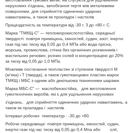
нерухомих з'єднань, запобігання тертя між металевими
поверхнями, для сприйняття одиничних ударних
навантажень, а також як прокладок і настилів.
Працездатність за температури від -30 г. З до +80 г. С.
Марка "ТМКЩ-С" — тепломорокислотостійка, середньої
твердості: повітря приміщень, ємностей, судин; азот; інертні
гази під час тиску від 0,05 до 0,4 МПа або вода прісна,
морська, промислова, стічна без органічних розчинників і
мастильних речовин; розчин солей із концентрацією до 20%
за тиску від 0,05 до 1,0 МПа.
Можливе постачання техпластин зі ступенем твердості М
(м'яка) і Т (тверда), а також гумотканцевих пластин марок
ТМКЩ і МБС з одним або декількома тканинними шарами.
Марка МБС-С" — маслобензостійка, для виготовлення
гумотехнічних виробів, які є для ущільнення нерухомих
з'єднань, для сприйняття одиничних ударних навантажень, а
також як прокладка і настилів.
Інтервал робочих температур : -30 до +80.
Робоче середовище: повітря приміщень, ємностей, судин,
інертні гази під час тиску від 0,05 до 0,4 Мпа або олії,