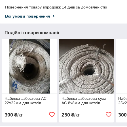
Повернення товару впродовж 14 днів за домовленістю
Всі умови повернення
Подібні товари компанії
Набивка азбестова АС
Набивка азбестова суха
Наби
22х22мм для котлів
АС 8х8мм для котлів
25х2
300
250
300
₴/кг
₴/кг