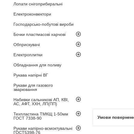
Лопати снігоприбиральні
Електроконвектори
Господарсько-побутові вироби
Бочки пластмасові харчові
Обприскувачі
Електроплитки
Обладнання для поливу
Рукава напірні ВГ
Рукави для газового
зварювання
Набивки сальникові АП, КВІ,
АС, АФТ, ХХН, ЛП(ПП)
Техпластина ТМКЩ 1-50мм
ГОСТ 7338-90
Рукави напірно-всмоктувальні
ГОСТ5398-76