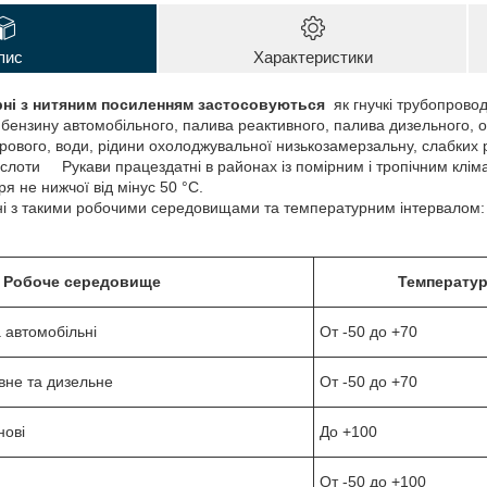
пис
Характеристики
ірні з нитяним посиленням застосовуються
як гнучкі трубопровод
 бензину автомобільного, палива реактивного, палива дизельного, о
ового, води, рідини охолоджувальної низькозамерзальну, слабких ро
кислоти Рукави працездатні в районах із помірним і тропічним клім
я не нижчої від мінус 50 °C.
 з такими робочими середовищами та температурним інтервалом:
Робоче середовище
Температур
а автомобільні
От -50 до +70
вне та дизельне
От -50 до +70
нові
До +100
От -50 до +100