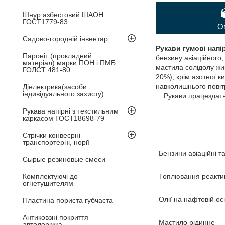
Шнур азбестовий ШАОН
ГОСТ1779-83
О
Садово-городній інвентар
Рукави гумові нап
Пароніт (прокладний
бензину авіаційного,
матеріал) марки ПОН і ПМБ
мастила солідолу жир
ГОЛСТ 481-80
20%), крім азотної 
навколишнього повітр
Діелектрика(засоби
індивідуального захисту)
Рукави працездатні
Рукава напірні з текстильним
каркасом ГОСТ18698-79
Стрічки конвеєрні
транспортерні, норії
Бензини авіаційні т
Сырые резиновые смеси
Комплектуючі до
Топлювання реакти
огнетушителям
Олії на нафтовій ос
Пластина пориста губчаста
Антиковзні покриття
Мастило рідинне
автодоріжка