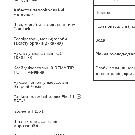
Азбестові теплоізоляційні
Повітря
матеріали
Швидкороз'ємні з'єднання типу
Гази нейтральні (іне
Camlock
Респіратори, маски(засоби
Вода
захисту органів дихання)
Рукава універсальні ГОСТ
Рідина охолоджува
10362-76
Клей універсальний REMA TIP
Слабкі розчини неор
TOP Німеччина
концентрації), крім 
Рукава напірні універсальні
Simperit(Чехія)
Стрічки гальмівні марки ЕМ-1 і
ЛАТ-2
Ізолента ПВХ-1
Шланги для асенізації
морозостійкі