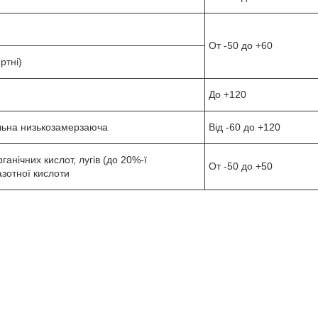
От -50 до +60
ртні)
До +120
льна низькозамерзаюча
Від -60 до +120
ганічних кислот, лугів (до 20%-ї
От -50 до +50
азотної кислоти