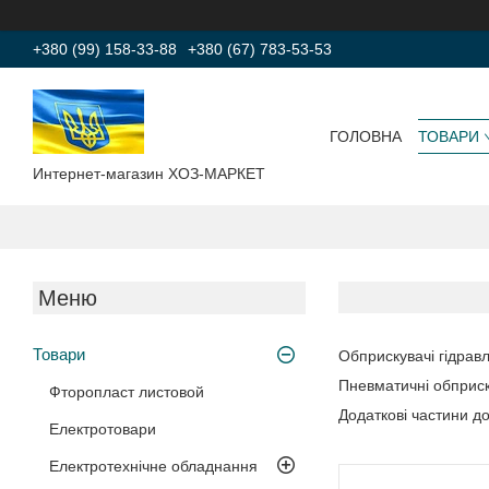
+380 (99) 158-33-88
+380 (67) 783-53-53
ГОЛОВНА
ТОВАРИ
Интернет-магазин ХОЗ-МАРКЕТ
Товари
Обприскувачі гідравлі
Пневматичні обприск
Фторопласт листовой
Додаткові частини до
Електротовари
Електротехнічне обладнання