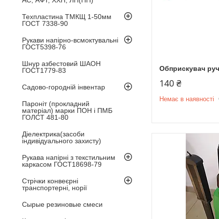
Техпластина ТМКЩ 1-50мм
ГОСТ 7338-90
Рукави напірно-всмоктувальні
ГОСТ5398-76
Шнур азбестовий ШАОН
Обприскувач руч
ГОСТ1779-83
140 ₴
Садово-городній інвентар
Немає в наявності
Пароніт (прокладний
матеріал) марки ПОН і ПМБ
ГОЛСТ 481-80
Діелектрика(засоби
індивідуального захисту)
Рукава напірні з текстильним
каркасом ГОСТ18698-79
Стрічки конвеєрні
транспортерні, норії
Сырые резиновые смеси