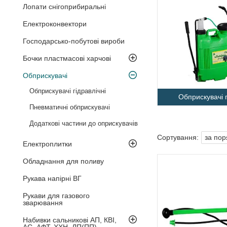
Лопати снігоприбиральні
Електроконвектори
Господарсько-побутові вироби
Бочки пластмасові харчові
Обприскувачі
Обприскувачі гідравлічні
Обприскувачі г
Пневматичні обприскувачі
Додаткові частини до оприскувачів
Електроплитки
Обладнання для поливу
Рукава напірні ВГ
Рукави для газового
зварювання
Набивки сальникові АП, КВІ,
АС, АФТ, ХХН, ЛП(ПП)