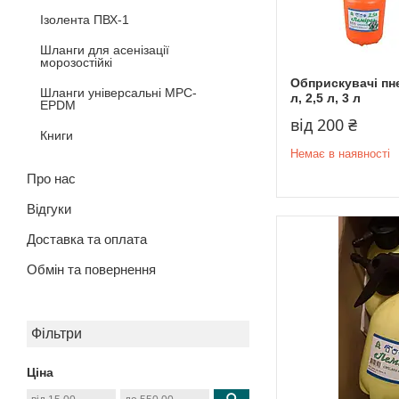
Ізолента ПВХ-1
Шланги для асенізації
морозостійкі
Обприскувачі пне
Шланги універсальні MPC-
л, 2,5 л, 3 л
EPDM
від 200 ₴
Книги
Немає в наявності
Про нас
Відгуки
Доставка та оплата
Обмін та повернення
Фільтри
Ціна