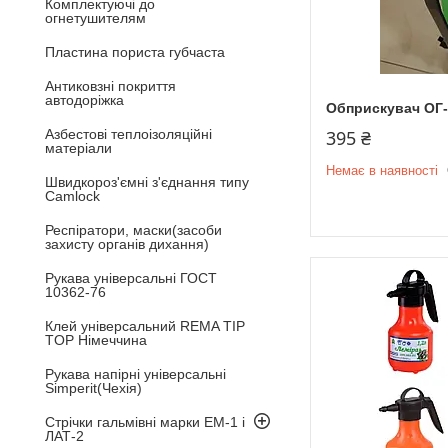
Комплектуючі до
огнетушителям
Пластина пориста губчаста
Антиковзні покриття
автодоріжка
Обприскувач ОГ-
Азбестові теплоізоляційні
395 ₴
матеріали
Немає в наявності
Швидкороз'ємні з'єднання типу
Camlock
Респіратори, маски(засоби
захисту органів дихання)
Рукава універсальні ГОСТ
10362-76
Клей універсальний REMA TIP
TOP Німеччина
Рукава напірні універсальні
Simperit(Чехія)
Стрічки гальмівні марки ЕМ-1 і
ЛАТ-2