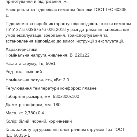
приготування й підігрівання їжі.
Електроплитка відповідає вимогам безпеки ГОСТ IEC 60335-
1.
Підприємство виробник гарантує відповідність плитки вимогам
ТУ У 27.5-03967576-026:2018 у разі дотримання споживачем
умов експлуатації, зберігання, транспортування та
встановлення відповідно до вимог інструкції з експлуатації.
Характеристики:
Номінальна напруга живлення, В: 220±22
Частота струму, Гц: 50±1
Род тока: змінний
Номінальна потужність, кВт: 2,0
Регулювання температури конфорок: плавне
Габаритні розміри, мм: 530х300х100
Діаметр конфорки, мм: 180
Маса, кг: 2,780±0,4
Колір: білий, чорний, коричневий
Клас захисту від ураження електричним струмом I за ГОСТ
IEC 60335-1