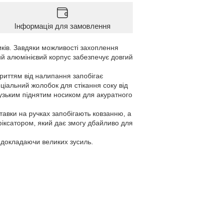
Інформація для замовлення
иків. Завдяки можливості захоплення
ий алюмінієвий корпус забезпечує довгий
криттям від налипання запобігає
ціальний жолобок для стікання соку від
узьким піднятим носиком для акуратного
ставки на ручках запобігають ковзанню, а
іксатором, який дає змогу дбайливо для
 докладаючи великих зусиль.