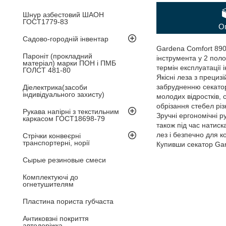
Шнур азбестовий ШАОН
ГОСТ1779-83
О
Садово-городній інвентар
Gardena Comfort 8906
Пароніт (прокладний
інструмента у 2 пол
матеріал) марки ПОН і ПМБ
термін експлуатації 
ГОЛСТ 481-80
Якісні леза з прециз
забрудненню секатора
Діелектрика(засоби
індивідуального захисту)
молодих відростків,
обрізання стебел різ
Рукава напірні з текстильним
Зручні ергономічні р
каркасом ГОСТ18698-79
також під час натис
лез і безпечно для к
Стрічки конвеєрні
транспортерні, норії
Купивши секатор Gar
Сырые резиновые смеси
Комплектуючі до
огнетушителям
Пластина пориста губчаста
Антиковзні покриття
автодоріжка