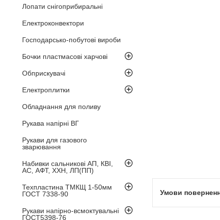
Лопати снігоприбиральні
Електроконвектори
Господарсько-побутові вироби
Бочки пластмасові харчові
Обприскувачі
Електроплитки
Обладнання для поливу
Рукава напірні ВГ
Рукави для газового
зварювання
Набивки сальникові АП, КВІ,
АС, АФТ, ХХН, ЛП(ПП)
Техпластина ТМКЩ 1-50мм
ГОСТ 7338-90
Рукави напірно-всмоктувальні
ГОСТ5398-76