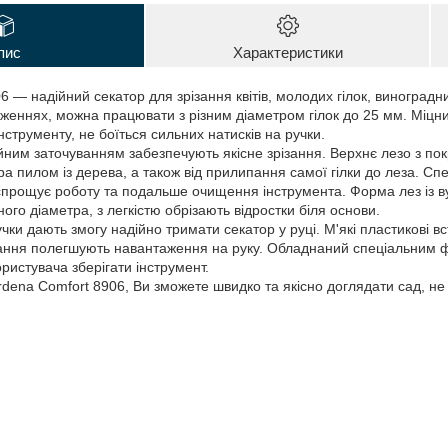
пис
Характеристики
 — надійний секатор для зрізання квітів, молодих гілок, виноградн
оженнях, можна працювати з різним діаметром гілок до 25 мм. Міцн
інструменту, не боїться сильних натисків на ручки.
ійним заточуванням забезпечують якісне зрізання. Верхнє лезо з по
 пилом із дерева, а також від прилипання самої гілки до леза. Спе
 спрощує роботу та подальше очищення інструмента. Форма лез із в
ного діаметра, з легкістю обрізають відростки біля основи.
учки дають змогу надійно тримати секатор у руці. М'які пластикові в
кання полегшують навантаження на руку. Обладнаний спеціальним ф
ористувача зберігати інструмент.
dena Comfort 8906, Ви зможете швидко та якісно доглядати сад, не