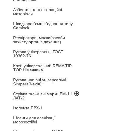
Азбестові теплоізоляційні
матеріали
Швидкороз'ємні з'єднання типу
Camlock
Респіратори, маски(засоби
захисту органів дихання)
Рукава універсальні ГОСТ
10362-76
Клей універсальний REMA TIP
TOP Німеччина
Рукава напірні універсальні
Simperit(Чехія)
Стрічки гальмівні марки ЕМ-1 і
ЛАТ-2
Ізолента ПВХ-1
Шланги для асенізації
морозостійкі