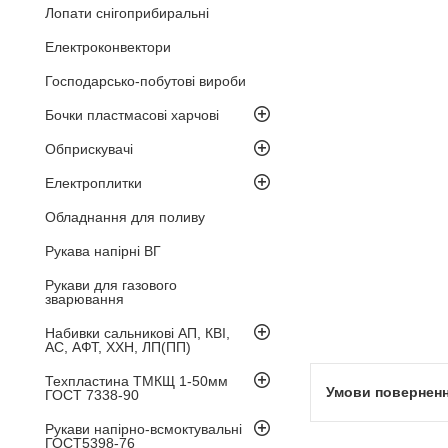
Лопати снігоприбиральні
Електроконвектори
Господарсько-побутові вироби
Бочки пластмасові харчові
Обприскувачі
Електроплитки
Обладнання для поливу
Рукава напірні ВГ
Рукави для газового
зварювання
Набивки сальникові АП, КВІ,
АС, АФТ, ХХН, ЛП(ПП)
Техпластина ТМКЩ 1-50мм
ГОСТ 7338-90
Рукави напірно-всмоктувальні
ГОСТ5398-76