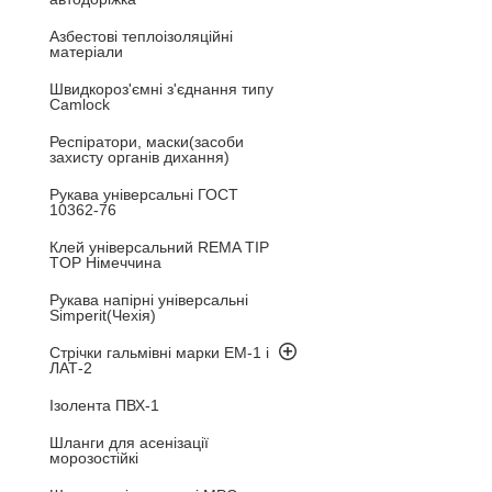
Азбестові теплоізоляційні
матеріали
Швидкороз'ємні з'єднання типу
Camlock
Респіратори, маски(засоби
захисту органів дихання)
Рукава універсальні ГОСТ
10362-76
Клей універсальний REMA TIP
TOP Німеччина
Рукава напірні універсальні
Simperit(Чехія)
Стрічки гальмівні марки ЕМ-1 і
ЛАТ-2
Ізолента ПВХ-1
Шланги для асенізації
морозостійкі