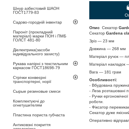
Шнур азбестовий ШАОН
ГОСТ1779-83
О
Садово-городній інвентар
Опис
Секатор
Gard
Пароніт (прокладний
Секатор
Gardena cl
матеріал) марки ПОН і ПМБ
ГОЛСТ 481-80
Зріз — 23 мм
Довжина — 268 мм
Діелектрика(засоби
індивідуального захисту)
Матеріал ручок — пл
Рукава напірні з текстильним
Матеріал накладок 
каркасом ГОСТ18698-79
Вага — 181 грам
Стрічки конвеєрні
Особливості:
транспортерні, норії
- Вбудована пружина 
- Леза розташовані п
Сырые резиновые смеси
- Ручки ергономічно
Комплектуючі до
роботи.
огнетушителям
- Фіксатор перемикає
Секатор дуже якісний
Пластина пориста губчаста
Оперативно відправл
Антиковзні покриття
автодоріжка