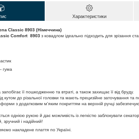
пис
Характеристики
ena Classic 8903 (Німеччина)
assic Comfort 8903
з ковадлом ідеально підходить для зрізання стари
астик
— гума
запобігає її пошкодженню та втраті, а також захищає її від бруду.
ід кутом до різальної головки та мають прецизійне заточування та п
ї форми з додатковим м'яким покриттям на верхній ручці забезпеч
ться однією рукою й дає можливість із легкістю заблокувати секато
, зручний і надійний!
яємо накладене плаття по Україні.